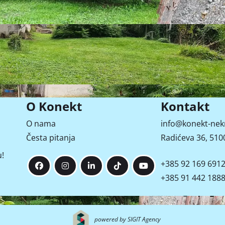
O Konekt
Kontakt
O nama
info@konekt-nek
Česta pitanja
Radićeva 36, 5100
!
+385 92 169 691
+385 91 442 188
powered by SIGIT Agency