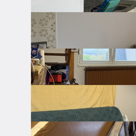
Osnovne značajke
Općenito o nekretnini
Cijena
300.000 €
Cijena po kvadratu
2.655 €
Neto površina
113 ㎡
Bruto površina
413 ㎡
Ukupno katova
1
Godina izgradnje
1980
Posljednja renovacija
2023
Centralno
Grijanje
Prirodni plin