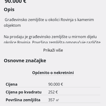
90.000 €
Opis
 Građevinsko zemljište u okolici Rovinja s kamenim 
objektom

Na prodaju je građevinsko zemljište u mirnom dijelu 
okolice Rovinja. Površina zemljišta omogućuje različite 
mogućnosti gradnje, a na parceli se nalazi kamena 
Prikaži više
kućica od 72 m², koja zahtijeva adaptaciju.

Osnovne značajke
Zemljište je infrastrukturno opremljeno – priključci za 
struju i vodu su već spojeni. Smješteno je u blizini 
Općenito o nekretnini
ceste, što osigurava dobru pristupačnost i povezanost 
s gradom i obližnjim sadržajima.

Cijena
90.000 €
Cijena po kvadratu
252 €
Ova nekretnina predstavlja izvrsnu priliku za investiciju 
ili stvaranje vlastitog doma u prirodnom okruženju, s 
Površina zemljišta
357 ㎡
blizinom Rovinja i svih njegovih pogodnosti. 