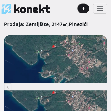
Prodaja:
Zemljište,
2147㎡,
Pinezići