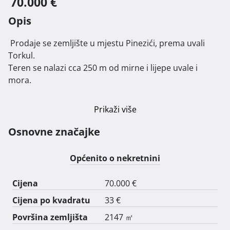
70.000 €
Opis
 Prodaje se zemljište u mjestu Pinezići, prema uvali 
Torkul.

Teren se nalazi cca 250 m od mirne i lijepe uvale i 
mora.

Prikaži više
Osnovne značajke
Općenito o nekretnini
Cijena
70.000 €
Cijena po kvadratu
33 €
Površina zemljišta
2147 ㎡