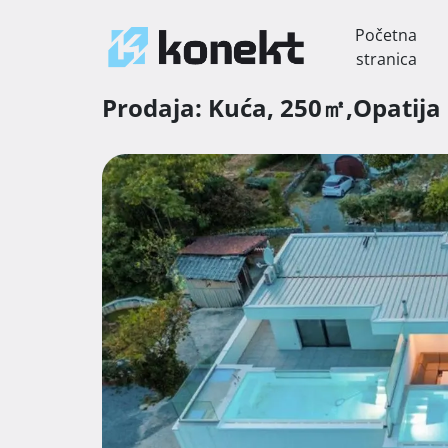
Početna
stranica
Prodaja:
Kuća,
250㎡,
Opatija