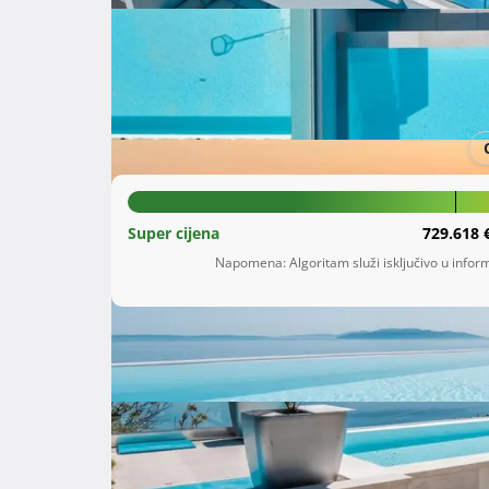
Šifra oglasa: 95834884
Opatija
Primorsko-goranska županija
1.180.000 €
Super cijena
729.618 
Napomena: Algoritam služi isključivo u inform
Opis
 Villa The Boat with ROOFTOP POOL sadrži smještaj u Matuljima s besplatnim WiFi-jem i pogledom na 
more, kao i sezonski vanjski bazen, vrt i zajedn
sudjelovati u aktivnostima kao što su pješačenj
parkiralište.
