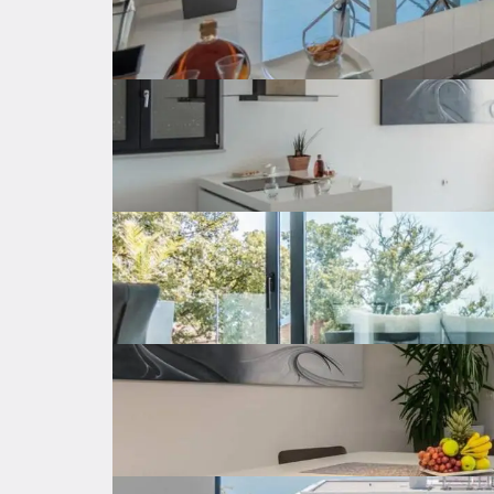
Samostalno
Grijanje
Klima uređaj
Parking
Privatan parking
Spremište
Unutarnje stubište
Opremljenost nekretnine
Troškovi
Lokacija