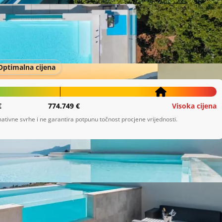
Optimalna cijena
€
774.749 €
Visoka cijena
ativne svrhe i ne garantira potpunu točnost procjene vrijednosti.
ički salon. Vila se nalazi u području gdje gosti mogu 
e, vožnja biciklom i biljar te ima besplatno privatno 