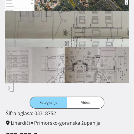
Fotografije
Video
Šifra oglasa: 03318752
Linardići
Primorsko-goranska županija