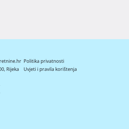
retnine.hr
Politika privatnosti
0, Rijeka
Uvjeti i pravila korištenja
2
8