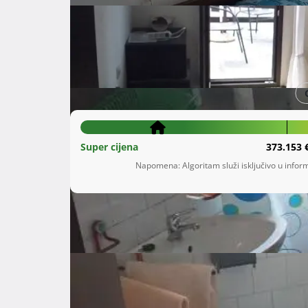
Šifra oglasa: 96481585
Veli Lošinj
Primorsko-goranska županija
299.000 €
Super cijena
373.153 
Napomena: Algoritam služi isključivo u inform
Opis
 Kuća s 3 apartmana 80m od mora,

kontakt 091 5597 527 