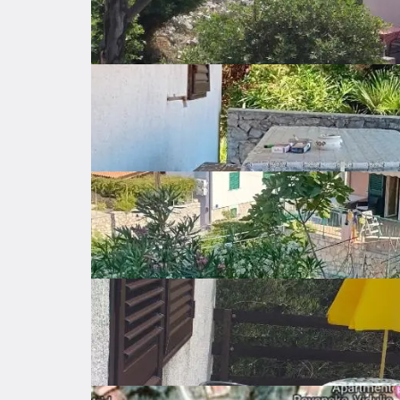
Grijanje
Struja
Parking
Javni parking
Spremište
Balkon
Vrt
Opremljenost nekretnine
Troškovi
Lokacija