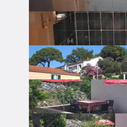
Osnovne značajke
Općenito o nekretnini
Cijena
299.000 €
Cijena po kvadratu
2.743 €
Neto površina
109 ㎡
Bruto površina
㎡
Ukupno katova
1
Godina izgradnje
1990
Energetski razred
C
Udaljenost od mora
80 m
Dostupno od
Odmah
Samostalno