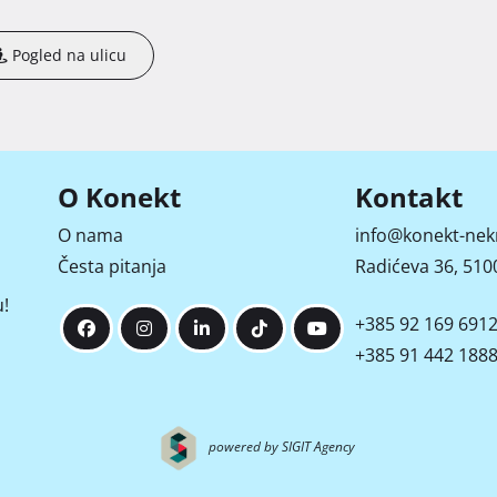
Pogled na ulicu
O Konekt
Kontakt
O nama
info@konekt-nek
Česta pitanja
Radićeva 36, 5100
!
+385 92 169 691
+385 91 442 188
powered by SIGIT Agency