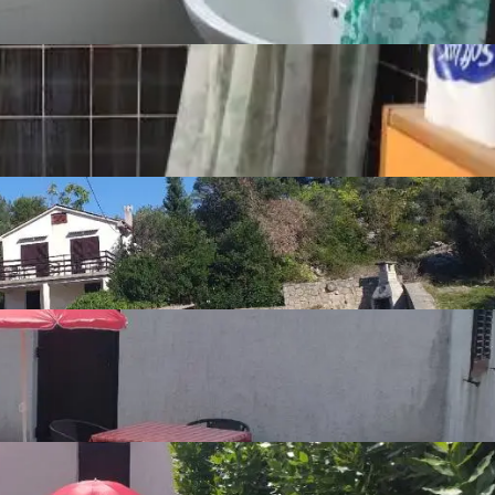
Detalji o nekretnini
Broj spavaonica
3
Broj kupaonica
3
Broj toaleta
3
Broj kuhinja
1
Broj dnevnih
1
boravaka
Namještenost
Namješten
Stolarija
Drvena