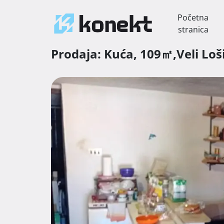
Početna
stranica
Prodaja:
Kuća,
109㎡,
Veli Loš