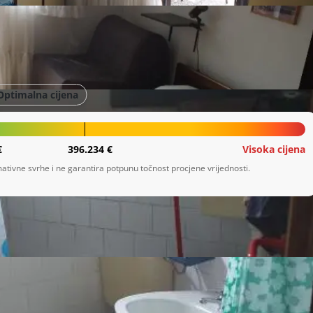
Optimalna cijena
€
396.234 €
Visoka cijena
ativne svrhe i ne garantira potpunu točnost procjene vrijednosti.
Prikaži više