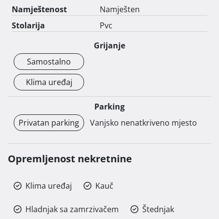
Smaller pets are accepted (cat or a smaller breed of 
Namještenost
Namješten
dog). There is a washing machine, but no dishwasher. 
Utilities are not included in the rental price. 
Stolarija
Pvc
Grijanje
Samostalno
Klima uređaj
Parking
Privatan parking
Vanjsko nenatkriveno mjesto
Opremljenost nekretnine
Klima uređaj
Kauč
Hladnjak sa zamrzivačem
Štednjak