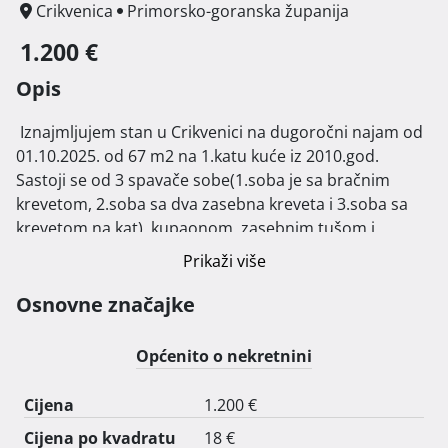
Crikvenica
Primorsko-goranska županija
1.200 €
Opis
 Iznajmljujem stan u Crikvenici na dugoročni najam od 
01.10.2025. od 67 m2 na 1.katu kuće iz 2010.god. 
Sastoji se od 3 spavače sobe(1.soba je sa bračnim 
krevetom, 2.soba sa dva zasebna kreveta i 3.soba sa 
krevetom na kat), kupaonom, zasebnim tušom i 
kuhinjom spojenom sa dnevnim boravkom koji se 
Prikaži više
nastavlja na terasu, sa koje se pruža prekrasan pogled 
na Kvarnerski zaljev.

Osnovne značajke
Grijanje preko zime je preko klima uređaja. Režije nisu 
uključene u cijenu najma. Pušenje u stanu nije 
Općenito o nekretnini
dozvoljeno. Ima perilica za rublje, ali nema perlice 
posuđa. Manji kućni ljubimci su dozvoljeni (mačka ili 
Cijena
1.200 €
mala pasmina psa).

Cijena po kvadratu
18 €