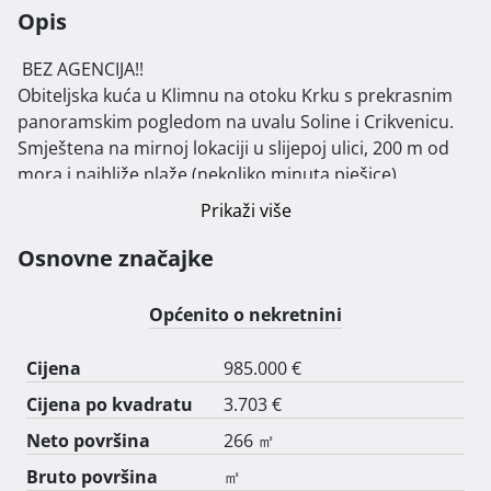
Opis
 BEZ AGENCIJA!!

Obiteljska kuća u Klimnu na otoku Krku s prekrasnim 
panoramskim pogledom na uvalu Soline i Crikvenicu. 
Smještena na mirnoj lokaciji u slijepoj ulici, 200 m od 
mora i najbliže plaže (nekoliko minuta pješice).

Prikaži više
Kuća se sastoji od dvije stambene jedinice + studio u 
prizemlju. Ukupna neto površina iznosi 266m2, a 
Osnovne značajke
izgrađena je na terenu od 676m2.

Općenito o nekretnini
Veća stambena jedinica površine 159m2 na prvoj etaži 
ima prostrani dnevni boravak, otvorenu blagovaona i 
Cijena
985.000 €
kuhinju s terasom (pogled na uvalu), ostavu, WC i ured 
Cijena po kvadratu
3.703 €
s vanjskim ulazom. U vanjskom dijelu nalazi se mala 
terasa između maslina te dva parkirna mjesta.

Neto površina
266 ㎡
Otvorenim stubištem koje je popločeno kanfanar 
Bruto površina
㎡
kamenom dolazi se na drugu etažu na kojoj se nalaze 