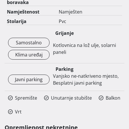
boravaka
Namještenost
Namješten
Stolarija
Pvc
Grijanje
Samostalno
Kotlovnica na lož ulje, solarni
paneli
Klima uređaj
Parking
Vanjsko ne-natkriveno mjesto,
Javni parking
Besplatni javni parking
Spremište
Unutarnje stubište
Balkon
Vrt
Opremljenost nekretnine