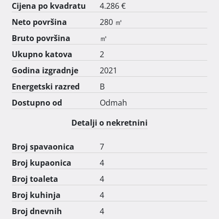
Cijena po kvadratu
4.286 €
Neto površina
280 ㎡
Bruto površina
㎡
Ukupno katova
2
Godina izgradnje
2021
Energetski razred
B
Dostupno od
Odmah
Detalji o nekretnini
Broj spavaonica
7
Broj kupaonica
4
Broj toaleta
4
Broj kuhinja
4
Broj dnevnih
4