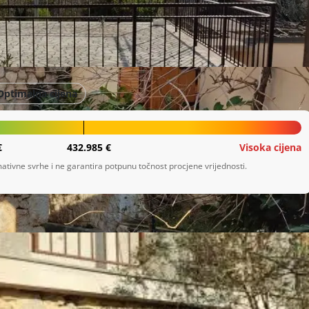
Optimalna cijena
€
432.985 €
Visoka cijena
ativne svrhe i ne garantira potpunu točnost procjene vrijednosti.
irnom zaseoku, 6 km zračne udaljenosti od Crikvenice i 
g jezera, okruženo šumom. Ukupne stambene površine 135 