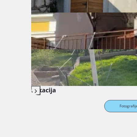
Parking
Garaža
Spremište
Vrt
Opremljenost nekretnine
Troškovi
Lokacija
Fotografij