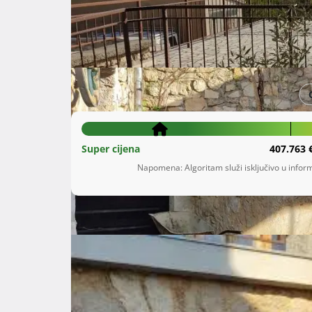
Šifra oglasa: 12895712
Tribalj
Primorsko-goranska županija
199.000 €
Super cijena
407.763 
Napomena: Algoritam služi isključivo u inform
Opis
 Autohtona kuća u zaledju Crikvenice, renovirana u tradicionalnom stilu sa djelomičnim pogledom na 
more.

Kuća se nalazi u Malim Bašunjama, idiličnom m
mora, 2 km zračne udaljenosti od Tribaljsko