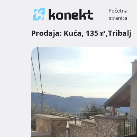
Početna
stranica
Prodaja:
Kuća,
135㎡,
Tribalj