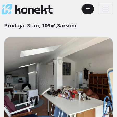
Prodaja:
Stan,
109㎡,
Saršoni