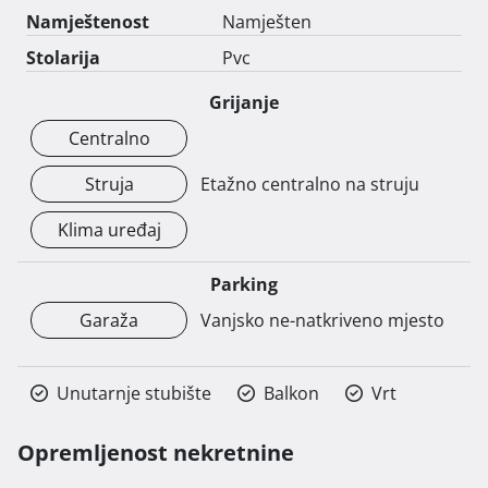
Namještenost
Namješten
Stolarija
Pvc
Grijanje
Centralno
Struja
Etažno centralno na struju
Klima uređaj
Parking
Garaža
Vanjsko ne-natkriveno mjesto
Unutarnje stubište
Balkon
Vrt
Opremljenost nekretnine