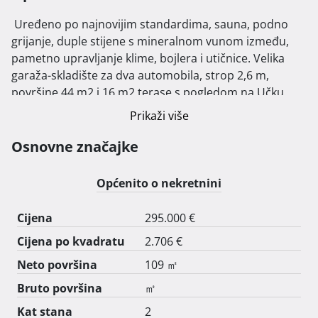
 Uređeno po najnovijim standardima, sauna, podno 
grijanje, duple stijene s mineralnom vunom između, 
pametno upravljanje klime, bojlera i utičnice. Velika 
garaža-skladište za dva automobila, strop 2,6 m, 
površine 44 m2 i 16 m2 terase s pogledom na Učku.

Prikaži više
Osnovne značajke
Općenito o nekretnini
Cijena
295.000 €
Cijena po kvadratu
2.706 €
Neto površina
109 ㎡
Bruto površina
㎡
Kat stana
2