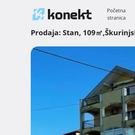
Početna
stranica
Prodaja:
Stan,
109㎡,
Škurinj