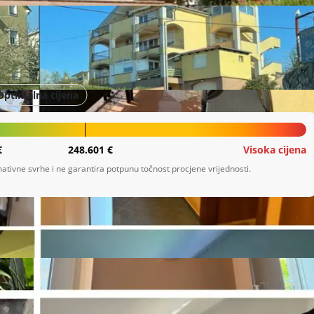
anija
Optimalna cijena
€
248.601 €
Visoka cijena
ativne svrhe i ne garantira potpunu točnost procjene vrijednosti.
r. 3285, kč.br. 1061/5, k.o. Drenova. Prodaje se 4.

 STAN br. 4 u potkrovlju, koji se sastoji od
