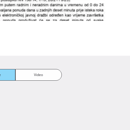
Balkon
e
Video