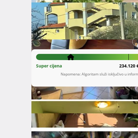
Šifra oglasa: 08825985
Škurinjska Draga
Primorsko-goranska žup
176.800 €
Super cijena
234.120 
Napomena: Algoritam služi isključivo u inform
Opis
 I. PODACI O PREDMETU PRODAJE

Opis predmeta prodaje:

Predmet prodaje je nekretnina upisana u zk.ul.b
Suvlasnički dio: 30/100 ETAŽNO VLASNIŠTVO (E-4)