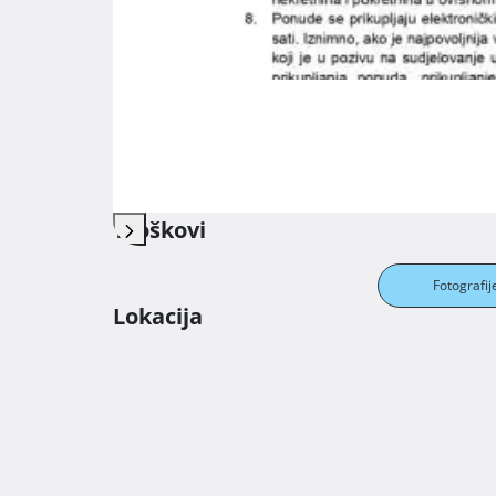
Parking
Javni parking
Spremište
Unutarnje stubište
Opremljenost nekretnine
Troškovi
Fotografij
Lokacija