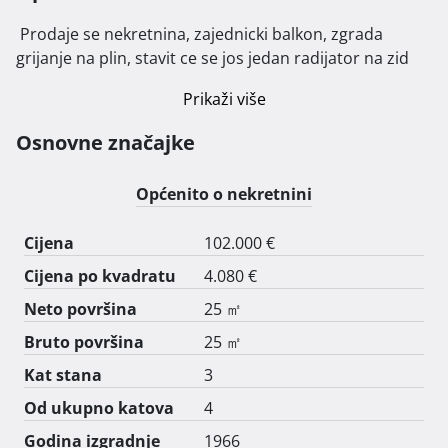
 Prodaje se nekretnina, zajednicki balkon, zgrada 
grijanje na plin, stavit ce se jos jedan radijator na zid 
Prikaži više
Osnovne značajke
Općenito o nekretnini
Cijena
102.000 €
Cijena po kvadratu
4.080 €
Neto površina
25 ㎡
Bruto površina
25 ㎡
Kat stana
3
Od ukupno katova
4
Godina izgradnje
1966