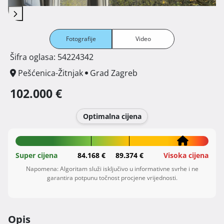
Fotografije
Video
Šifra oglasa: 54224342
Pešćenica-Žitnjak
Grad Zagreb
102.000 €
Optimalna cijena
Super cijena
84.168 €
89.374 €
Visoka cijena
Napomena: Algoritam služi isključivo u informativne svrhe i ne
garantira potpunu točnost procjene vrijednosti.
Opis