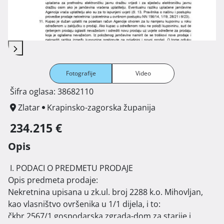
Fotografije
Video
Šifra oglasa: 38682110
Zlatar
Krapinsko-zagorska županija
234.215 €
Opis
 I. PODACI O PREDMETU PRODAJE

Opis predmeta prodaje:

Nekretnina upisana u zk.ul. broj 2288 k.o. Mihovljan, 
kao vlasništvo ovršenika u 1/1 dijela, i to:

čkbr.2567/1 gospodarska zgrada-dom za starije i 