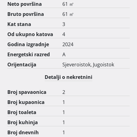
Za sve dodatne informacije o ovoj iznimnoj nekretnini i 
Neto površina
61 ㎡
detalje o opremljenosti i uvjetima, posjetite:

Bruto površina
61 ㎡
 mc-living.hr/zamet-plus 
Kat stana
3
Od ukupno katova
4
Godina izgradnje
2024
Energetski razred
A
Orijentacija
Sjeveroistok, Jugoistok
Detalji o nekretnini
Broj spavaonica
2
Broj kupaonica
1
Broj toaleta
1
Broj kuhinja
1
Broj dnevnih
1