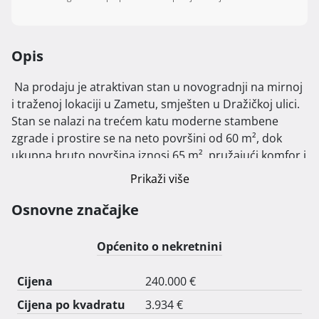
Opis
 Na prodaju je atraktivan stan u novogradnji na mirnoj 
i traženoj lokaciji u Zametu, smješten u Dražičkoj ulici. 
Stan se nalazi na trećem katu moderne stambene 
zgrade i prostire se na neto površini od 60 m², dok 
ukupna bruto površina iznosi 65 m², pružajući komfor i 
funkcionalnost.

Prikaži više
Ovaj stan idealan je za sve koji traže spoj kvalitete, 
Osnovne značajke
udobnosti i praktičnosti. Svakom stanu pripada 
prostrano spremište, kao i vlastito parkirno mjesto 
Općenito o nekretnini
ispred zgrade, koje je dodatno zaštićeno elektronskom 
parking barijerom, čime se osigurava mir i sigurnost 
Cijena
240.000 €
stanarima.

Cijena po kvadratu
3.934 €