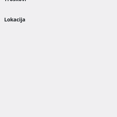
Lokacija idealna za one koji žele mirnu oazu blizu 
Lokacija
mora, a opet dovoljno udaljenu od turističke gužve

0995084621 