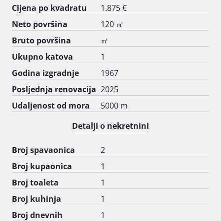
Cijena po kvadratu
1.875 €
Sastoji se od hodnika, dnevnog boravka, kuhinje i 
Neto površina
120 ㎡
blagavone, wc-a, a na katu hodnik i dvije velike sobe.

Bruto površina
㎡
Na katu je hrastov parket

Ukupno katova
1
Nove instalacije u kupaonici i novi sanitarni elementi

Godina izgradnje
1967
Posljednja renovacija
2025
Nova kuhinja s potpuno novim aparatima

Udaljenost od mora
5000 m
Novi namještaj, uključujući bračni krevet i madrac, tako 
Detalji o nekretnini
i namjestaj u dnevnom boravku kao i tv

Broj spavaonica
2
Nova stolarija na kući.

Broj kupaonica
1
Klima uređaji u dnevnoj sobi i svakoj spavaćoj sobi 
Broj toaleta
1
(ukupno 3),Klime su nove

Broj kuhinja
1
U kuci je proveden opticki kabel za internet.

Broj dnevnih
1