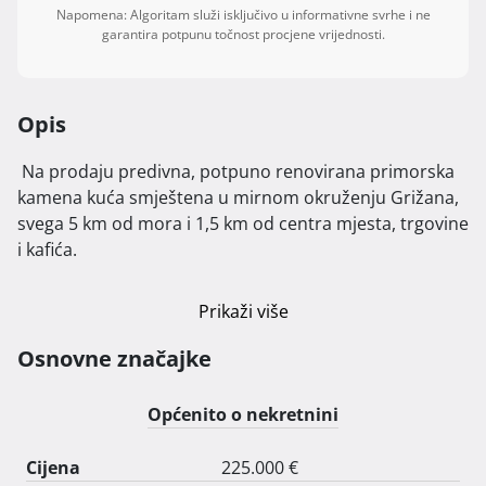
Napomena: Algoritam služi isključivo u informativne svrhe i ne
garantira potpunu točnost procjene vrijednosti.
Opis
 Na prodaju predivna, potpuno renovirana primorska 
kamena kuća smještena u mirnom okruženju Grižana, 
svega 5 km od mora i 1,5 km od centra mjesta, trgovine 
i kafića.

Površina kuće: 120 m²

Prikaži više
Okućnica: 530 m²

Lokacija: Zadnja kuća u ulici s vikendicama, okružena 
Osnovne značajke
šumom s tri strane – idealno za mir i privatnost

Općenito o nekretnini
Karakteristike kuće:

Cijena
225.000 €
Ove godine potpuno renovirana
