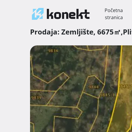
Početna
stranica
Prodaja:
Zemljište,
6675㎡,
Pl