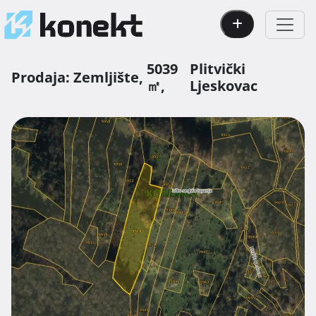
5039
Plitvički
Prodaja:
Zemljište,
㎡,
Ljeskovac