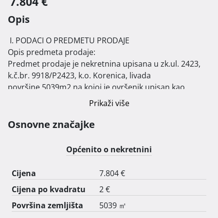
7.804 €
Opis
 I. PODACI O PREDMETU PRODAJE

Opis predmeta prodaje:

Predmet prodaje je nekretnina upisana u zk.ul. 2423, 
k.č.br. 9918/P2423, k.o. Korenica, livada

površine 5039m2 na kojoj je ovršenik upisan kao 
vlasnik u 1/1 dijela.

Prikaži više
II. NAČIN I UVJETI PRODAJE

Način prodaje:

Osnovne značajke
Za predmet prodaje provodi se prva elektronička javna 
dražba.

Općenito o nekretnini
Prva elektronička javna dražba počinje 03.09.2025.g. u 
15:00:00 sati.

Cijena
7.804 €
Elektronička javna dražba završava 27.11.2025.g. u 
Cijena po kvadratu
2 €
13:59:59 sati.

Ponude se prikupljaju elektroničkim putem od 
Površina zemljišta
5039 ㎡
12.11.2025.g. s početkom u 14:00:00 sati do
