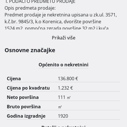
 I. PODACI O PREDMETU PRODAJE

Opis predmeta prodaje:

Predmet prodaje je nekretnina upisana u zk.ul. 3571, 
k.č.br. 9845/3, k.o Korenica, dvorište površine

1524 m2, pomoćna zgrada površine 32 m2 i kuća 
uvalica 44 površine 111 m2, sveukupne površine

Prikaži više
1667 m2.

II. NAČIN I UVJETI PRODAJE

Osnovne značajke
Način prodaje:

Za predmet prodaje provodi se prva elektronička javna 
Općenito o nekretnini
dražba.

Prva elektronička javna dražba počinje 03.09.2025.g. u 
Cijena
136.800 €
15:00:00 sati.

Cijena po kvadratu
1.232 €
Elektronička javna dražba završava 27.11.2025.g. u 
14:59:59 sati.

Neto površina
111 ㎡
Ponude se prikupljaju elektroničkim putem od 
Bruto površina
㎡
12.11.2025.g. s početkom u 15:00:00 sati do

Godina izgradnje
1920
27.11.2025.g. u 14:59:59 sati 