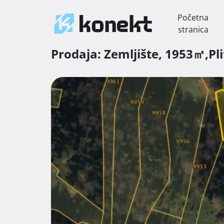
Početna
stranica
Prodaja:
Zemljište,
1953㎡,
Pl