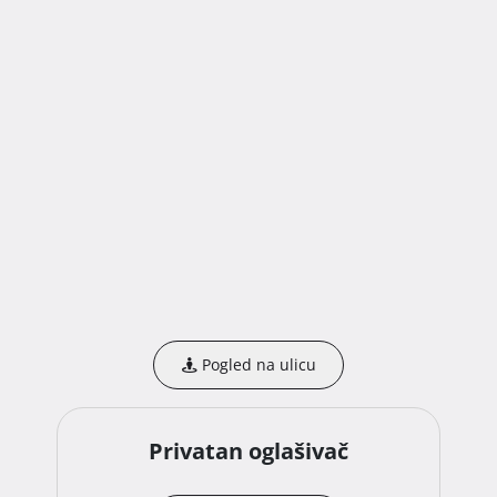
k.o. Jerovec.

II. NAČIN I UVJETI PRODAJE

Način prodaje :

Za predmet prodaje provodi se prva elektronička javna 
dražba.

Prva elektronička javna dražba počinje 27.06.2025.g. u 
15:00:00 sati.

Elektronička javna dražba završava 18.09.2025.g. u 
09:59:59 sati.

Ponude se prikupljaju elektroničkim putem od 
04.09.2025.g. s početkom u 10:00:00 sati do

18.09.2025.g. u 09:59:59 sati. 
Pogled na ulicu
Privatan oglašivač