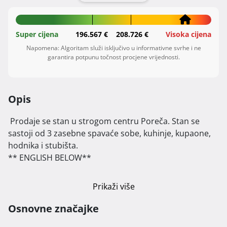
Super cijena
196.567 €
208.726 €
Visoka cijena
Napomena: Algoritam služi isključivo u informativne svrhe i ne
garantira potpunu točnost procjene vrijednosti.
Opis
 Prodaje se stan u strogom centru Poreča. Stan se 
sastoji od 3 zasebne spavaće sobe, kuhinje, kupaone, 
hodnika i stubišta.

** ENGLISH BELOW**

Stan nema dnevni boravak ali se po želji jedna spavaća 
Prikaži više
soba može prenamijeniti u dnevni boravak.

Osnovne značajke
Stan je idealan za sezonski smještaj - za radnike ili za 