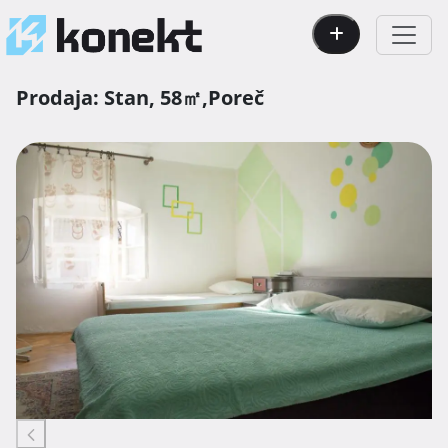
Prodaja:
Stan,
58㎡,
Poreč