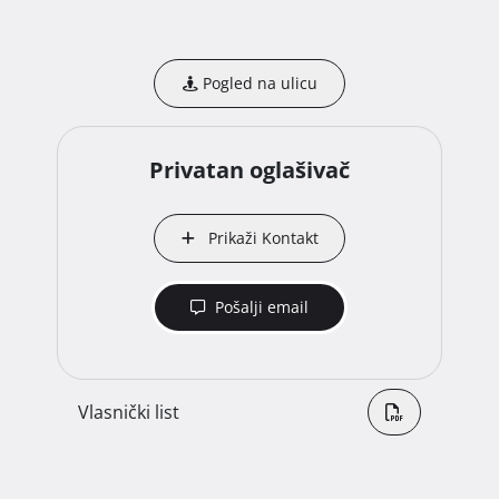
DISTANCES:

*distance to the sea 180 m

Pogled na ulicu
*distance to the beach 350 m (5 min. walk)

*distance to international bus station 270 m (4 min. 
walk)

Privatan oglašivač
The roof of the building needs renovation.

Prikaži Kontakt
Ownership is neat 1/1. No encumbrances.

**SELLING BY OWNER - NO COMMISSION** 
Pošalji email
Vlasnički list