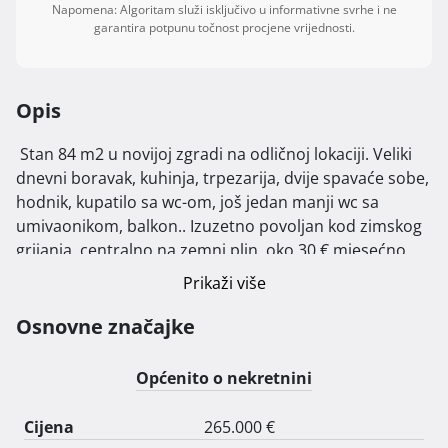
Napomena: Algoritam služi isključivo u informativne svrhe i ne
garantira potpunu točnost procjene vrijednosti.
Opis
 Stan 84 m2 u novijoj zgradi na odličnoj lokaciji. Veliki 
dnevni boravak, kuhinja, trpezarija, dvije spavaće sobe, 
hodnik, kupatilo sa wc-om, još jedan manji wc sa 
umivaonikom, balkon.. Izuzetno povoljan kod zimskog 
grijanja, centralno na zemni plin, oko 30 € mjesećno. 
Ljeti je stan u hladovini, klima uređaj Hitachi. Lift, 
Prikaži više
pogodan ulaz za invalide. Mogućnost kupnje i 
podzemne garaže uz nadoplatu, pvc zatvorenog 
Osnovne značajke
skladišnog prostora 30 m2 + parkirno mjesto.. Na 
tlocrtu u zelenoj boji.

Općenito o nekretnini
Zvati na broj 0989317608 
Cijena
265.000 €