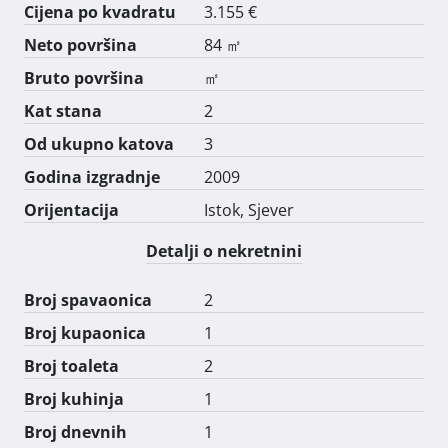
Cijena po kvadratu
3.155 €
Neto površina
84 ㎡
Bruto površina
㎡
Kat stana
2
Od ukupno katova
3
Godina izgradnje
2009
Orijentacija
Istok, Sjever
Detalji o nekretnini
Broj spavaonica
2
Broj kupaonica
1
Broj toaleta
2
Broj kuhinja
1
Broj dnevnih
1