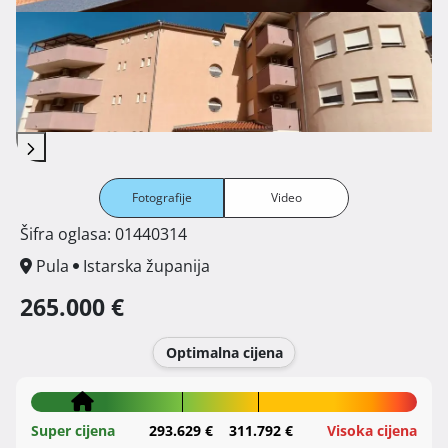
Fotografije
Video
Šifra oglasa: 01440314
Pula
Istarska županija
265.000 €
Optimalna cijena
Super cijena
293.629 €
311.792 €
Visoka cijena