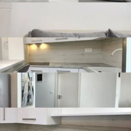
Prikaži više
Detalji o nekretnini
Broj spavaonica
1