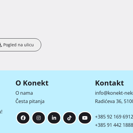
Pogled na ulicu
O Konekt
Kontakt
O nama
info@konekt-nek
Česta pitanja
Radićeva 36, 5100
!
+385 92 169 691
+385 91 442 188