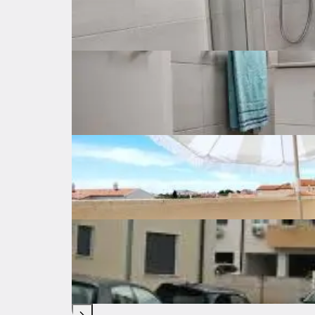
Spremište
Lift
Unutarnje stub
Opremljenost nekretnine
Internet
Klima uređaj
Televiz
Štednjak
Pećnica
Kuhinjska n
Tuš
Troškovi
Okvirni mjesečni trošak energenata, struje
vode