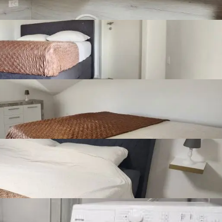
Broj kupaonica
1
Broj toaleta
1
Broj kuhinja
1
Broj dnevnih
1
boravaka
Namještenost
Namješten
Stolarija
Pvc
026.
Vanjsko ne-natkriveno mjesto