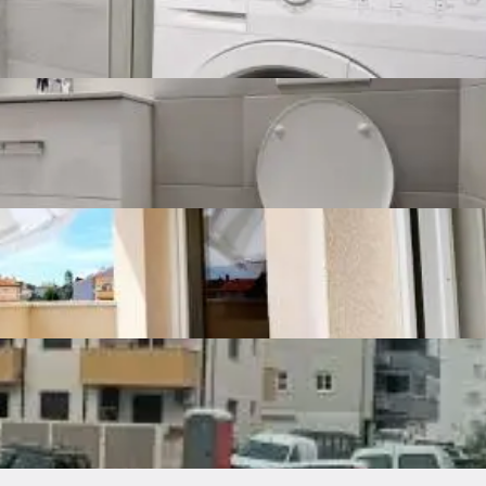
ište
Balkon
or
Kauč
Hladnjak sa zamrzivačem
apa
Perilica suđa
Usisavač
Perilica rublja
 i
70 €