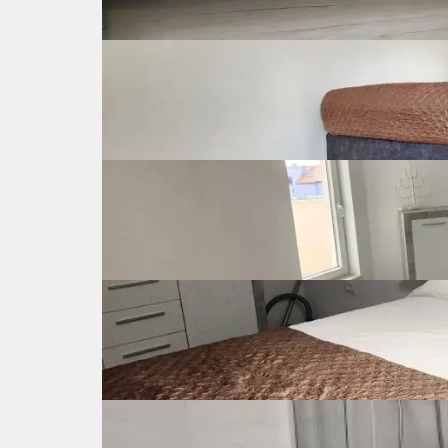
Cijena po kvadratu
15 €
Neto površina
40 ㎡
Bruto površina
㎡
Kat stana
5
Od ukupno katova
5
Godina izgradnje
2023
Energetski razred
A+
Orijentacija
Jug, Zapad
Dostupno od
01.10.2025 - 15.06.2
Samostalno
Grijanje
Klima uređaj
Parking
Privatan parking