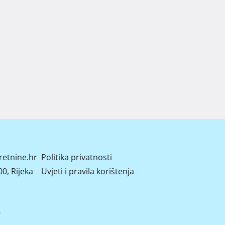
retnine.hr
Politika privatnosti
0, Rijeka
Uvjeti i pravila korištenja
2
8