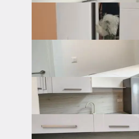
Šifra oglasa: 73795711
Pula
Istarska županija
600 €
Opis
 Stan 40 m2, novogradnja 2023. godine, potpuno novo opremljen, klima, WiFi, EonTv, lift, parkirno mjesto..

Iznajmljuje se od 01.10.2025. - 15.06.2026.

Cijena 600 eura + male režije

Zvati na broj 0989317608 
Osnovne značajke
Općenito o nekretnini
Cijena
600 €