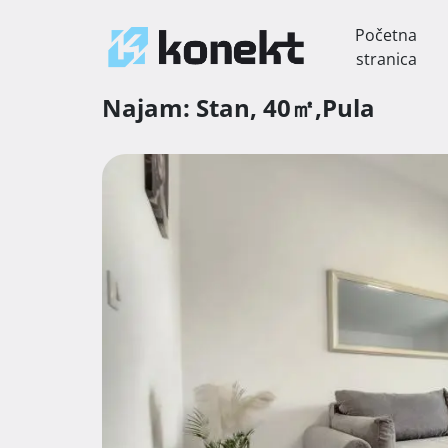
Početna
stranica
Najam:
Stan,
40㎡,
Pula