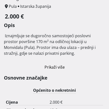
Pula
Istarska županija
2.000 €
Opis
 Iznajmljuje se dugoročno samostojeći poslovni 
prostor površine 170 m² na odličnoj lokaciji u 
Monvidalu (Pula). Prostor ima dva ulaza – prednji i 
stražnji, gdje se nalazi privatni parking.

Trenutno je u funkciji ureda, no iznajmljuje se bez 
Prikaži više
uredskog namještaja i opreme prikazanih na 
fotografijama.

Osnovne značajke
Prostor se nalazi na raskrižju između Grožnjanske 
Općenito o nekretnini
ulice i Ulice Petra Studenca na monvidalu

Cijena
2.000 €
098224565
