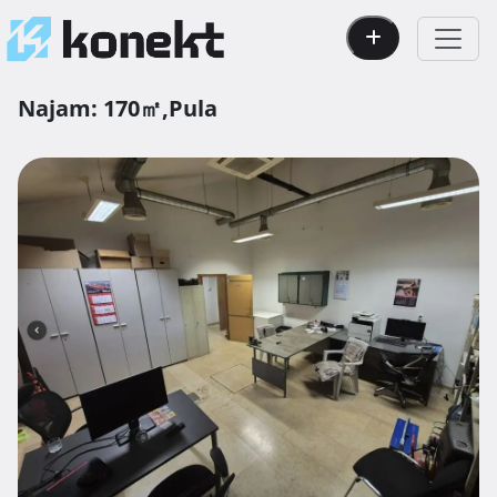
Najam:
170㎡,
Pula