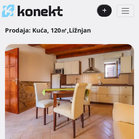
Prodaja:
Kuća,
120㎡,
Ližnjan