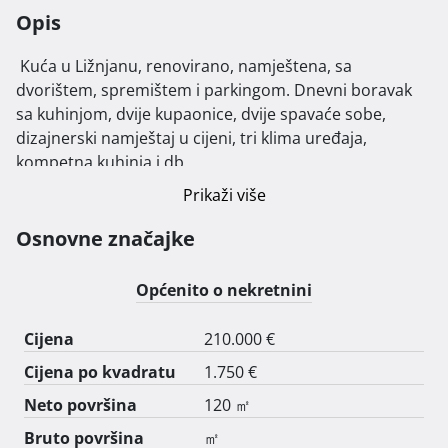
Opis
 Kuća u Ližnjanu, renovirano, namještena, sa 
dvorištem, spremištem i parkingom. Dnevni boravak 
sa kuhinjom, dvije kupaonice, dvije spavaće sobe, 
dizajnerski namještaj u cijeni, tri klima uređaja, 
kompetna kuhinja i db.

- PRODAJA direktno od vlasnika. Uporabna dozvola, za 
Prikaži više
kredit banke. 
Osnovne značajke
Općenito o nekretnini
Cijena
210.000 €
Cijena po kvadratu
1.750 €
Neto površina
120 ㎡
Bruto površina
㎡