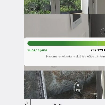
Šifra oglasa: 00684378
Pula
Istarska županija
280.000 €
Super cijena
232.329 
Napomena: Algoritam služi isključivo u inform
Opis
 Prodaje se stan u novogradnji od 50 m2 na Vi