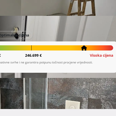
Optimalna cijena
€
246.699 €
Visoka cijena
ativne svrhe i ne garantira potpunu točnost procjene vrijednosti.
dikovcu. 
Prikaži više