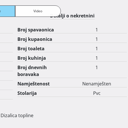
e
Video
Detalji o nekretnini
Broj spavaonica
1
Broj kupaonica
1
Broj toaleta
1
Broj kuhinja
1
Broj dnevnih
1
boravaka
Namještenost
Nenamješten
Stolarija
Pvc
Dizalica topline