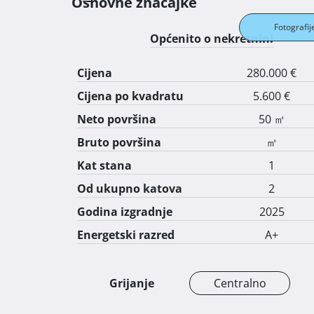
Osnovne značajke
Fotografij
Općenito o nekretnini
Cijena
280.000 €
Cijena po kvadratu
5.600 €
Neto površina
50 ㎡
Bruto površina
㎡
Kat stana
1
Od ukupno katova
2
Godina izgradnje
2025
Energetski razred
A+
Grijanje
Centralno