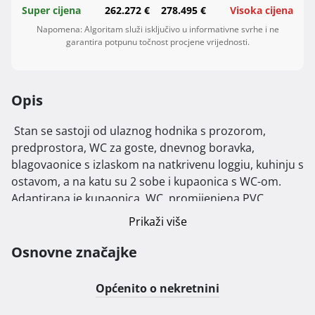
Super cijena
262.272 €
278.495 €
Visoka cijena
Napomena: Algoritam služi isključivo u informativne svrhe i ne
garantira potpunu točnost procjene vrijednosti.
Opis
 Stan se sastoji od ulaznog hodnika s prozorom, 
predprostora, WC za goste, dnevnog boravka, 
blagovaonice s izlaskom na natkrivenu loggiu, kuhinju s 
ostavom, a na katu su 2 sobe i kupaonica s WC-om. 
Adaptirana je kupaonica, WC, promijenjena PVC 
stolarija u smeđoj boji, promijenjeni krovni prozori, 
Prikaži više
novougrađena klima. Cijena nije fiksna.

Osnovne značajke
Općenito o nekretnini