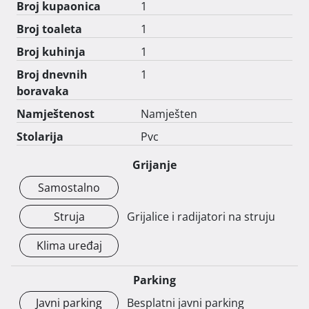
Broj kupaonica
1
Kontakt: +385 99 6542 118 
Broj toaleta
1
Broj kuhinja
1
Broj dnevnih
1
boravaka
Namještenost
Namješten
Stolarija
Pvc
Grijanje
Samostalno
Struja
Grijalice i radijatori na struju
Klima uređaj
Parking
Javni parking
Besplatni javni parking