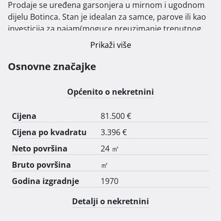
Prodaje se uređena garsonjera u mirnom i ugodnom 
dijelu Botinca. Stan je idealan za samce, parove ili kao 
investicija za najam(moguce preuzimanje trenutnog 
najma koji je aktivan)

Prikaži više
Površina: 24m2

Osnovne značajke
Prizemlje

Cijena: 81.500 €

Općenito o nekretnini
U neposrednoj blizini nalaze se svi potrebni sadržaji:

Cijena
81.500 €
• osnovna škola

Cijena po kvadratu
3.396 €
• dječji vrtić

• autobusno stajalište

Neto površina
24 ㎡
• pošta

Bruto površina
㎡
• dom zdravlja

Godina izgradnje
1970
Odlična prometna povezanost, mirno okruženje i 
Detalji o nekretnini
blizina svih sadržaja čine ovu nekretninu izvrsnom 
prilikom za kupnju!
