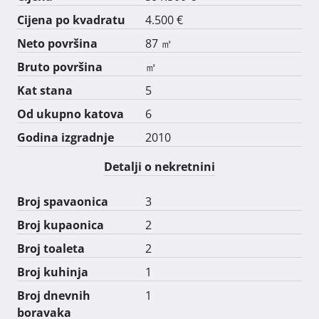
Cijena po kvadratu
4.500 €
Moguća je kupnja garažnog parkirnog mjesta.

Neto površina
87 ㎡
Za dodatne informacije i dogovor oko razgledavanja, 
Bruto površina
㎡
slobodno se javite. 
Kat stana
5
Od ukupno katova
6
Godina izgradnje
2010
Detalji o nekretnini
Broj spavaonica
3
Broj kupaonica
2
Broj toaleta
2
Broj kuhinja
1
Broj dnevnih
1
boravaka