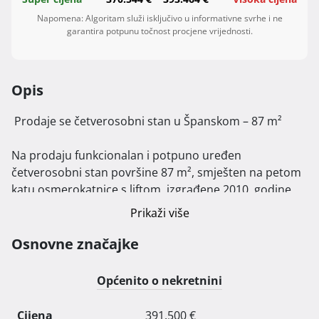
Napomena: Algoritam služi isključivo u informativne svrhe i ne
garantira potpunu točnost procjene vrijednosti.
Opis
 Prodaje se četverosobni stan u Španskom – 87 m²

Na prodaju funkcionalan i potpuno uređen 
četverosobni stan površine 87 m², smješten na petom 
katu osmerokatnice s liftom, izgrađene 2010. godine. 
Zgrada je uredno održavana, a stan posjeduje svu 
Prikaži više
potrebnu dokumentaciju i nema tereta.

Osnovne značajke
Stan se sastoji od tri spavaće sobe, prostranog 
dnevnog boravka s kuhinjom i blagovaonicom, dvije 
Općenito o nekretnini
kupaonice, garderobne prostorije i lođe

Cijena: 4500 €/m²

Cijena
391.500 €