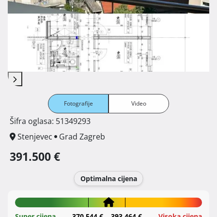
Fotografije
Video
Šifra oglasa: 51349293
Stenjevec
Grad Zagreb
391.500 €
Optimalna cijena
Super cijena
370.544 €
393.464 €
Visoka cijena