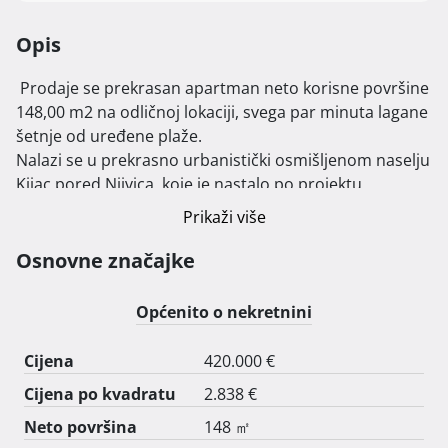
Opis
 Prodaje se prekrasan apartman neto korisne površine 
148,00 m2 na odličnoj lokaciji, svega par minuta lagane 
šetnje od uređene plaže.

Nalazi se u prekrasno urbanistički osmišljenom naselju 
Kijac pored Njivica, koje je nastalo po projektu 
poznatog hrvatskog arhitekta Julija De Luce, sa 
Prikaži više
uređenim trgovima punim zelenila, bez divlje gradnje.

U prizemlju se nalazi ulazni prostor sa ugradbenim 
Osnovne značajke
ormarom i stepenicama koje vode do prvog kata na 
kojem su smještena dva zasebna apartmana.

Općenito o nekretnini
Prvi apartman sastoji se od velikog dnevnog boravka 
visine stropa 3,0 m, sa blagovaonicom, kuhinje sa 
Cijena
420.000 €
spremištem, dvije spavaće sobe, dvije kupaonice i lođe 
Cijena po kvadratu
2.838 €
s pogledom na more.

Drugi apartman čine dnevni boravak sa kuhinjom, 
Neto površina
148 ㎡
spavaća soba, hodnik, kupaonica, lođa i spremište u 