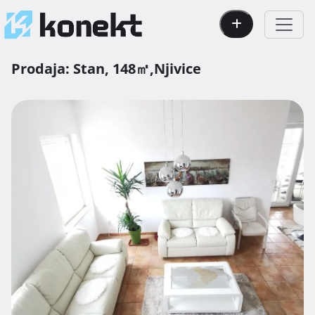
Prodaja:
Stan,
148㎡,
Njivice