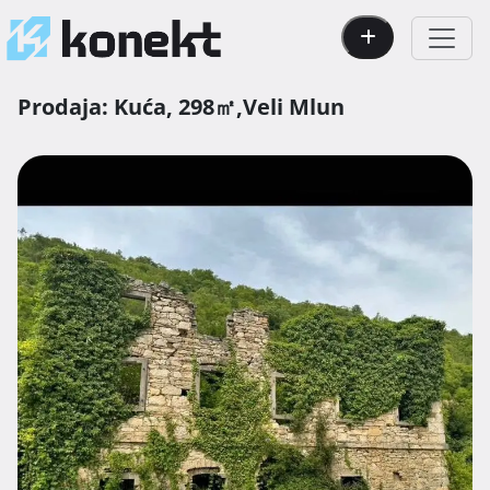
Prodaja:
Kuća,
298㎡,
Veli Mlun