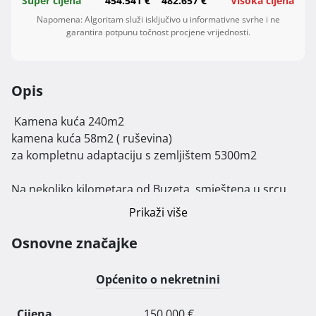
Super cijena
454.541 €
482.657 €
Visoka cijena
Napomena: Algoritam služi isključivo u informativne svrhe i ne
garantira potpunu točnost procjene vrijednosti.
Opis
 Kamena kuća 240m2

kamena kuća 58m2 ( ruševina)

za kompletnu adaptaciju s zemljištem 5300m2

Na nekoliko kilometara od Buzeta, smještena u srcu 
prirode i okružena bujnim zelenilom, nalazi se ova 
Prikaži više
romantična prostrana kamena starina , obrasla 
bršljanom , savršena za ljubitelje autentičnih istarskih 
Osnovne značajke
pejzaža.

Općenito o nekretnini
Iako je riječ o ruševini, vanjski i unutarnji zidovi ove 
nekretnine ostali su očuvani, pružajući čvrstu osnovu 
Cijena
150.000 €