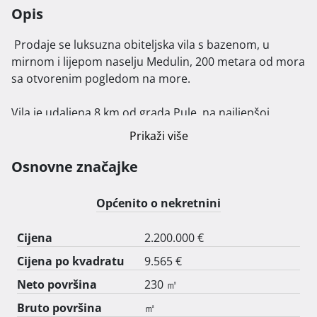
Opis
 Prodaje se luksuzna obiteljska vila s bazenom, u 
mirnom i lijepom naselju Medulin, 200 metara od mora 
sa otvorenim pogledom na more.

Vila je udaljena 8 km od grada Pule, na najljepšoj 
poziciji u Medulinu, u elitnom naselju Mukalba!

Prikaži više
Vila ukupne površine 226 m2, proteže se na dvije etaže.

Osnovne značajke
Prizemlje se sastoji od hodnika u kojem se nalazi WC, 
Općenito o nekretnini
dnevnog boravaka, kuhinjom i blagovaonicom 
otvorenog tipa sa ostavaom, te jednom 
Cijena
2.200.000 €
višenamjenskom sobom. U drugom odvojenom dijelu 
Cijena po kvadratu
9.565 €
prizemlja nalazi se još jedna spavača soba, velika 
kupaonica sa tušem, mala kuhinjica sa izlazom na 
Neto površina
230 ㎡
natkriveni balkon, te ostava sa kotlovnicom. 

Bruto površina
㎡