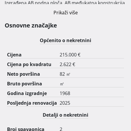
Izgrađena AB podna ploča, AB međukatna konstrukcija 
sa betonski stepenicama te nova drvena krovna 
Prikaži više
konstrukcija sa svima slojevima i završnim pokrovom 
od crijepa mediterana. Izgrađen pregradni zid za wc u 
Osnovne značajke
prizemlju. Prema projektu izrađeni novi otvori (4) sa 
ugradnjom starih erti na vanjskom pročelju. Na 
Općenito o nekretnini
nekretnini postoji priključak vode i građevinski 
priključak struje. 
Cijena
215.000 €
Cijena po kvadratu
2.622 €
Neto površina
82 ㎡
Bruto površina
㎡
Godina izgradnje
1968
Posljednja renovacija
2025
Detalji o nekretnini
Broj spavaonica
2