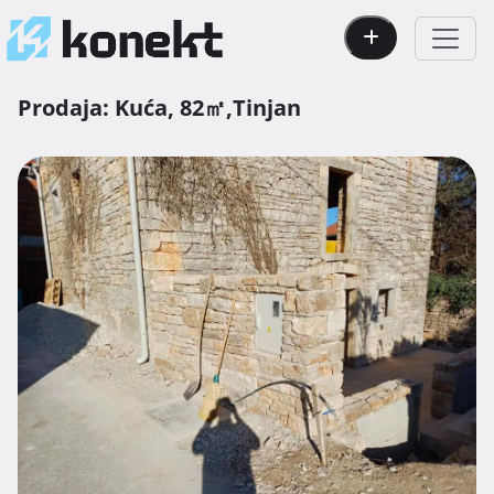
Prodaja:
Kuća,
82㎡,
Tinjan