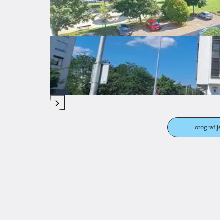
Pogodan za invalide, studente, obitelji s više 
Stan posjeduje energetski certifikat. Nema tro
63. Suvlasnički dio: 88/10000 ETAŽNO VLASNIŠT
(stan broj 21 – netto korisne površine 67,50 m
povezano sa vlasništvom spremišta broj S4 u 
1,60 m2, što ukupno čini netto ukupnu korisnu 
Kontakt: 098/9078440 
Fotografij