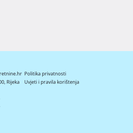
retnine.hr
Politika privatnosti
0, Rijeka
Uvjeti i pravila korištenja
2
8