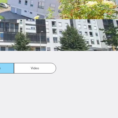
djece za najam ili samce. Režije su, ponavljam, minimalne. 
škova agencije! Nema tereta!

VO (E-62)

2, neodvojivo

podrumu površine 3,19 m2, netto korisne površine

površinu 69,10 m2, ulaz 1 )

e
Video