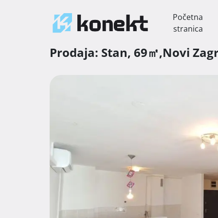
Početna
stranica
Prodaja:
Stan,
69㎡,
Novi Zag