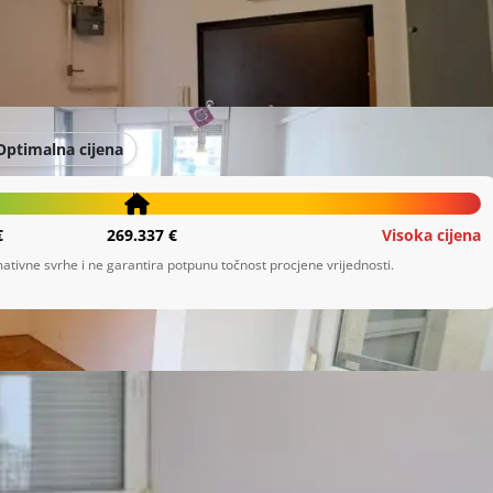
Optimalna cijena
€
269.337 €
Visoka cijena
ativne svrhe i ne garantira potpunu točnost procjene vrijednosti.
injom i blagovaonicom, izlazom na loggiu, kupaonicom te 
.
