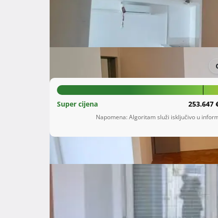
Šifra oglasa: 24497233
Novi Zagreb-zapad
Grad Zagreb
273.000 €
Super cijena
253.647 
Napomena: Algoritam služi isključivo u inform
Opis
 Prodaje se stan na Laništu 69m2, trosoban.

Sastoji se od hodnika, dnevnog boravka s kuh
dvije spavaće sobe, veća soba ima izlaz na lođu