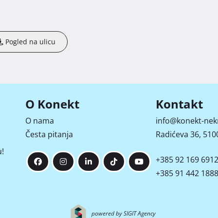
Pogled na ulicu
O Konekt
Kontakt
O nama
info@konekt-nek
Česta pitanja
Radićeva 36, 5100
!
+385 92 169 691
+385 91 442 188
powered by SIGIT Agency