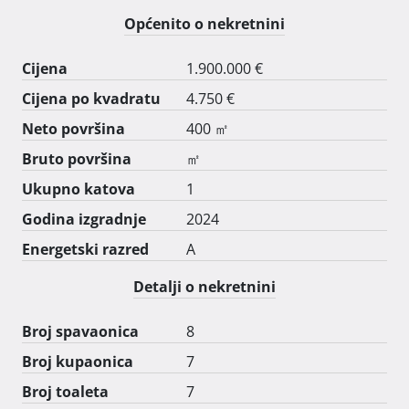
balkon 3 m2, jedna spavača soba, jedna kupaona, 4. 
Općenito o nekretnini
vlasnički apartman, 50 m2 netto, dvije spavače sobe, 
kupaona, vešeraj, tavan cca 100m2 sa potencijalom za 
Cijena
1.900.000 €
welness ili penthaus.

Cijena po kvadratu
4.750 €
Kompletna kuča opremljena je vrhunskim 
tehnologijama, antenska mreža, internet mreža, alarm 
Neto površina
400 ㎡
po zonama, video nadzor, video portafonI, 
Bruto površina
㎡
navodnjavanje travnjaka, natkrivena parkirna mjesta, 
Ukupno katova
1
komarnici, podno grijanje, troslojna stakla, Fasada 15 
cm, A energetski razred.

Godina izgradnje
2024
Vlasništvo 1/1 prodaje vlasnik (NIJE AGENCIJA)

Energetski razred
A
Za sve informacije G. Matija 098 885 562 
Detalji o nekretnini
Broj spavaonica
8
Broj kupaonica
7
Broj toaleta
7