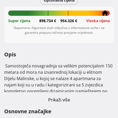
Optimalna cijena
Super cijena
898.734 €
954.326 €
Visoka cijena
Napomena: Algoritam služi isključivo u informativne svrhe i ne
garantira potpunu točnost procjene vrijednosti.
Opis
 Samostoječa novagradnja sa velikim potencijalom 150 
metara od mora na izvanrednoj lokaciji u elitnom 
Dijelu Malinske, u kojoj se nalaze 4 apartmana za 
najam koji su u radu i kategorizirani sa 5 zvjezdica 
kompletno opremljeni dizajniranim namještejem po 
mjeri i vrhunskim aparatima (Bosch) , 1. apartman ima 
Prikaži više
netto 106 m2 tri spavače sobe, tri kupaone i terasu 
30m2, 2. apartman 74 m2 netto, dvije spavače sobe, 
Osnovne značajke
dvije kupaone, 3. apartman 50 m2 netto, loggia 15m2, 