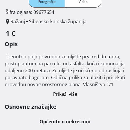
Fotografije
Video
Šifra oglasa: 09677654
Ražanj
Šibensko-kninska županija
1 €
Opis
 Trenutno poljoprivredno zemljište prvi red do mora, 
pristup autom na parcelu, od asfalta, kuća i komunalija 
udaljeno 200 metara. Zemljište je očišćeno od raslinja i 
poravnato bagerom. Odlična prilika za uložiti i pričekati 
provedbu novog prostornog plana. Vlasništvo 1/1, 
tereta nema. Pod račun može osobno vozilo, brod ili 
Prikaži više
stan u Zagrebu i okolici cijena po dogovoru. 
Osnovne značajke
Općenito o nekretnini