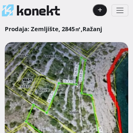
Prodaja:
Zemljište,
2845㎡,
Ražanj