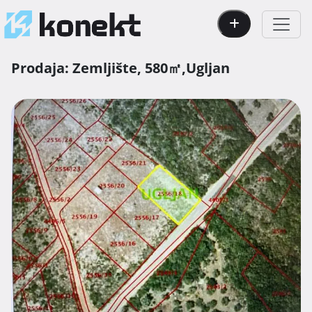
Prodaja:
Zemljište,
580㎡,
Ugljan