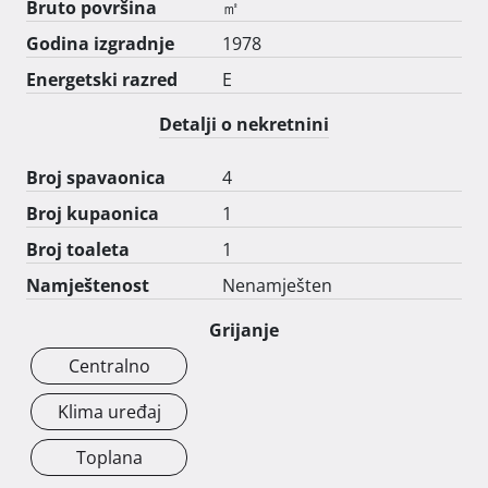
Bruto površina
㎡
Godina izgradnje
1978
Energetski razred
E
Detalji o nekretnini
Broj spavaonica
4
Broj kupaonica
1
Broj toaleta
1
Namještenost
Nenamješten
Grijanje
Centralno
Klima uređaj
Toplana