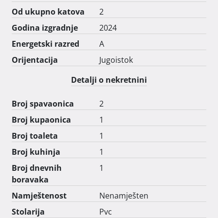
Od ukupno katova
2
Godina izgradnje
2024
Energetski razred
A
Orijentacija
Jugoistok
Detalji o nekretnini
Broj spavaonica
2
Broj kupaonica
1
Broj toaleta
1
Broj kuhinja
1
Broj dnevnih
1
boravaka
Namještenost
Nenamješten
Stolarija
Pvc