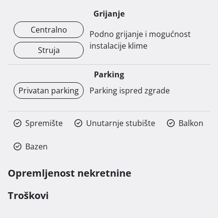
Grijanje
Centralno
Podno grijanje i mogućnost
instalacije klime
Struja
Parking
Privatan parking
Parking ispred zgrade
Spremište
Unutarnje stubište
Balkon
Bazen
Opremljenost nekretnine
Troškovi