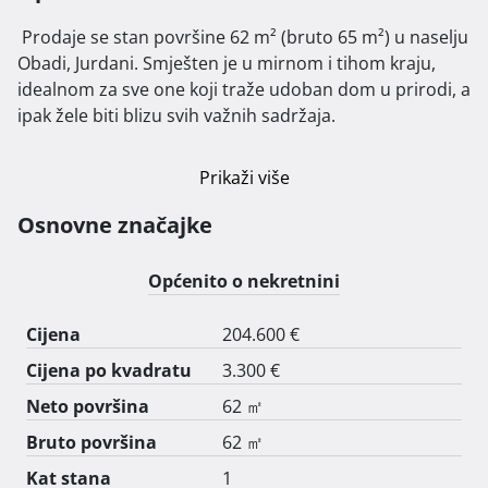
 Prodaje se stan površine 62 m² (bruto 65 m²) u naselju 
Obadi, Jurdani. Smješten je u mirnom i tihom kraju, 
idealnom za sve one koji traže udoban dom u prirodi, a 
ipak žele biti blizu svih važnih sadržaja.

Stan je udaljen samo 5 minuta vožnje autom od brze 
Prikaži više
ceste, što omogućava izvrsnu povezanost s Rijekom, 
Opatijom i ostalim većim mjestima u okolici. 

Osnovne značajke
Nekretnina je odlična prilika za one koji žele mirno 
Općenito o nekretnini
okruženje, a ipak jednostavan i brz pristup urbanim 
centrima. 
Cijena
204.600 €
Cijena po kvadratu
3.300 €
Neto površina
62 ㎡
Bruto površina
62 ㎡
Kat stana
1