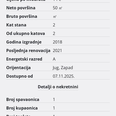
Neto površina
50 ㎡
Bruto površina
㎡
Kat stana
2
Od ukupno katova
2
Godina izgradnje
2018
Posljednja renovacija
2021
Energetski razred
A
Orijentacija
Jug, Zapad
Dostupno od
07.11.2025.
Detalji o nekretnini
Broj spavaonica
1
Broj kupaonica
1