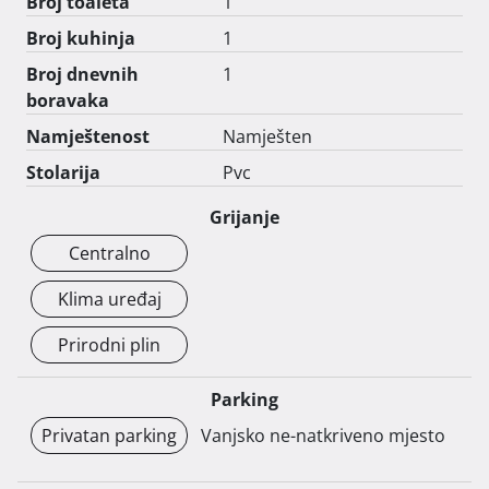
Broj toaleta
1
Broj kuhinja
1
Broj dnevnih
1
boravaka
Namještenost
Namješten
Stolarija
Pvc
Grijanje
Centralno
Klima uređaj
Prirodni plin
Parking
Privatan parking
Vanjsko ne-natkriveno mjesto