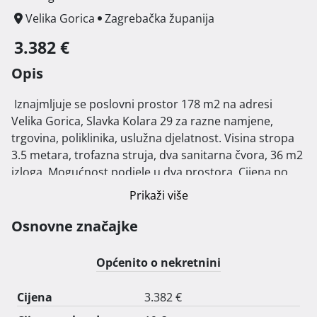
Velika Gorica
Zagrebačka županija
3.382 €
Opis
 Iznajmljuje se poslovni prostor 178 m2 na adresi 
Velika Gorica, Slavka Kolara 29 za razne namjene, 
trgovina, poliklinika, uslužna djelatnost. Visina stropa 
3.5 metara, trofazna struja, dva sanitarna čvora, 36 m2 
izloga, Mogućnost podjele u dva prostora. Cijena po 
dogovoru. 
Prikaži više
Osnovne značajke
Općenito o nekretnini
Cijena
3.382 €