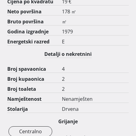
Cijena po kvadratu
19 €
Neto površina
178 ㎡
Bruto površina
㎡
Godina izgradnje
1979
Energetski razred
E
Detalji o nekretnini
Broj spavaonica
4
Broj kupaonica
2
Broj toaleta
2
Namještenost
Nenamješten
Stolarija
Drvena
Grijanje
Centralno