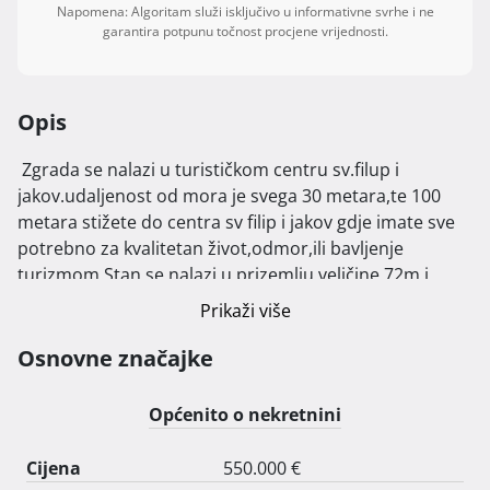
Napomena: Algoritam služi isključivo u informativne svrhe i ne
garantira potpunu točnost procjene vrijednosti.
Opis
 Zgrada se nalazi u turističkom centru sv.filup i 
jakov.udaljenost od mora je svega 30 metara,te 100 
metara stižete do centra sv filip i jakov gdje imate sve 
potrebno za kvalitetan život,odmor,ili bavljenje 
turizmom.Stan se nalazi u prizemlju veličine 72m i 
vanjskog zemljišta ograđenog od 120kvadrata sa 
Prikaži više
tušem i vanjskom kućicom za druzenje.apartman se 
sastoji se od 2 sobe,kuhinje,dnevni boravak te 
Osnovne značajke
kupaone.Svaka soba ima klimu te podno grijanje.stan 
ima ispred apartmana parking za 2 automobila i 
Općenito o nekretnini
opremljen sa video nadzorom.Stan se prodaje totalno 
namješten.Zamijene i druge nerealne ponude nas ne 
Cijena
550.000 €
zanimaju. 