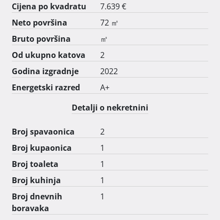
Cijena po kvadratu
7.639 €
Neto površina
72 ㎡
Bruto površina
㎡
Od ukupno katova
2
Godina izgradnje
2022
Energetski razred
A+
Detalji o nekretnini
Broj spavaonica
2
Broj kupaonica
1
Broj toaleta
1
Broj kuhinja
1
Broj dnevnih
1
boravaka