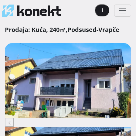
Prodaja:
Kuća,
240㎡,
Podsused-Vrapče