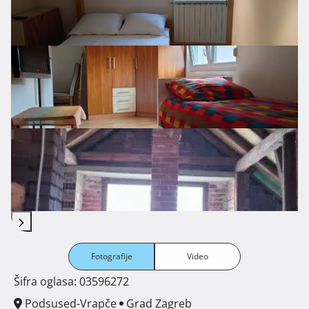
Fotografije
Video
Šifra oglasa: 03596272
Podsused-Vrapče
Grad Zagreb