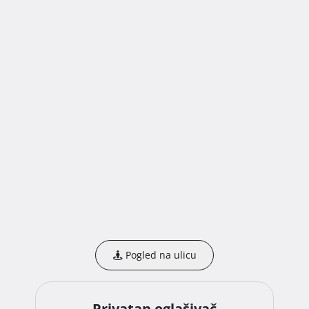
• Osnovna škola: 140 m

• Vrtić: 500 m

• Trgovine, ljekarna i ostali sadržaji u blizini

Odlično za obiteljski život.

Prodaja direktno od vlasnika - bez provizije!!

Moguća djelomična zamjena za manji stan u Zagrebu , 
ili manju kuću na zapadnom ili sjeverozapadnom dijelu 
Zagrebačke županije.

Molim agencije da ne zovu. 
Pogled na ulicu
Privatan oglašivač