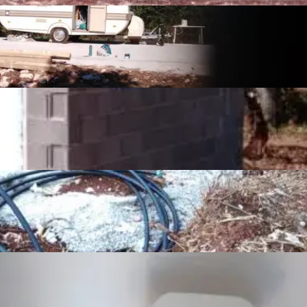
 kamp kućicu

Prikaži više
atilo i prostorija
