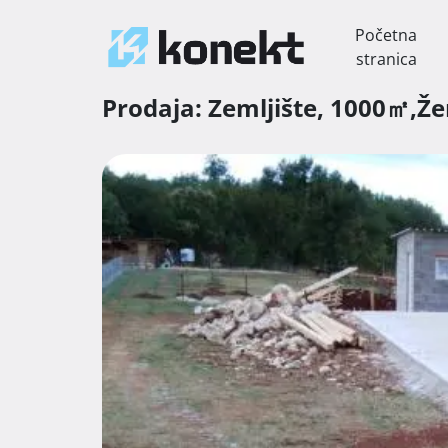
Početna
stranica
Prodaja:
Zemljište,
1000㎡,
Že