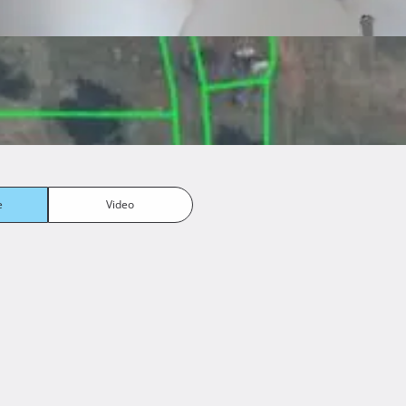
jena jednog placa 22300 e, četvrti koji je izgrađen 33300 E. 
e
Video