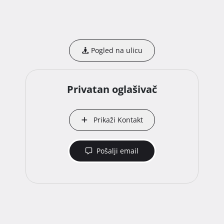
- Mogucnost kupnje susjedna 2 gradevinska zemljista s 
projektima i 1 NE-Gradivog zemljista ukupno 2.688 m2

- Rijetkost na trzistu svaka soba ima vlastito kupatilo

- Krovna terasa s panoramskim pogledom

Pogled na ulicu
Sva gradevinska dokumentacija dostupna na uvid.

Direktno od vlasnika bez provizije

Privatan oglašivač
Kontakt

- Marko Rasic

Prikaži Kontakt
+385 91 5916 006 
Pošalji email