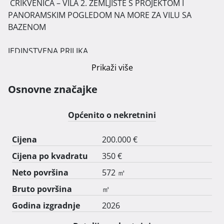
 CRIKVENICA – VILA 2. ZEMLJISTE S PROJEKTOM I 
PANORAMSKIM POGLEDOM NA MORE ZA VILU SA 
BAZENOM

JEDINSTVENA PRILIKA

Unikatno – Ekskluzivno – Rijetkost u Crikvenici blizu 
Prikaži više
svih sadrzaja

Osnovne značajke
Osnovne informacije

- Lokacija: Primorsko-goranska zupanija, Crikvenica

Općenito o nekretnini
- Tip zemljista: Gradevinsko

- Namjena: Vila A1 s bazenom

Cijena
200.000 €
- Povrsina zemljista: 572 m2

Cijena po kvadratu
350 €
- Katastarska cestica: 2745/11

Neto površina
572 ㎡
Opis

Bruto površina
㎡
- Prodaje se gradevinsko zemljiste s predanom 
Godina izgradnje
2026
gradevinskom dozvolom i kompletnim projektom za 
samostojeću vilu na dvije etaze s bazenom i krovnom 