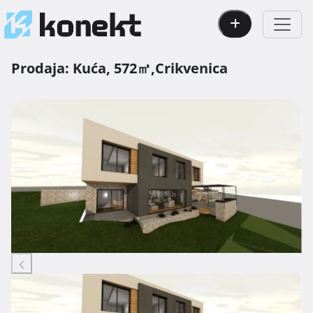
Prodaja:
Kuća,
572㎡,
Crikvenica