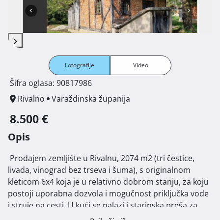
Fotografije
Video
Šifra oglasa: 90817986
Rivalno
Varaždinska županija
8.500 €
Opis
 Prodajem zemljište u Rivalnu, 2074 m2 (tri čestice, 
livada, vinograd bez trseva i šuma), s originalnom 
kleticom 6x4 koja je u relativno dobrom stanju, za koju 
postoji uporabna dozvola i mogučnost priključka vode 
i struje na cesti. U kući se nalazi i starinska preša za 
vino. Uz kuću su dva stara oraha, stara trešnja i dvije 