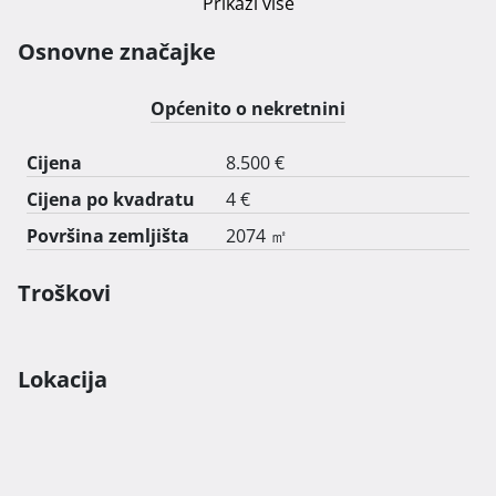
Prikaži više
šljive stare sorte. Nekretnina se nalazi u mirnom 
okruženju sa prekrasnim pogledom na prirodu, a do 
Osnovne značajke
nje vodi asfaltirana cesta. 
Općenito o nekretnini
Cijena
8.500 €
Cijena po kvadratu
4 €
Površina zemljišta
2074 ㎡
Troškovi
Lokacija