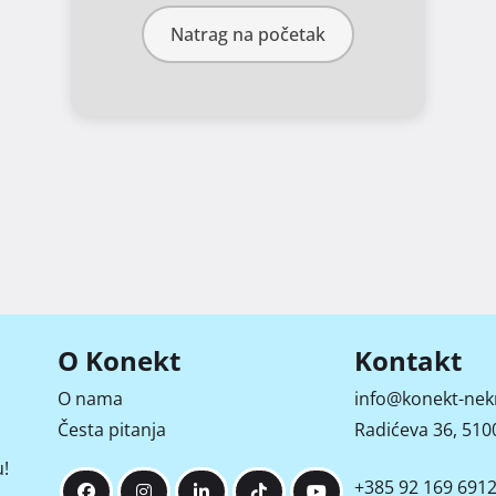
Natrag na početak
O Konekt
Kontakt
O nama
info@konekt-nek
Česta pitanja
Radićeva 36, 5100
!
+385 92 169 691