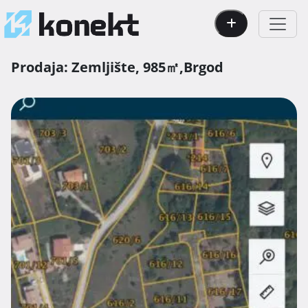
Prodaja:
Zemljište,
985㎡,
Brgod