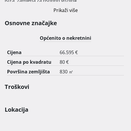
Istra, zamjena za osobno vozilo# 
Prikaži više
Osnovne značajke
Općenito o nekretnini
Cijena
66.595 €
Cijena po kvadratu
80 €
Površina zemljišta
830 ㎡
Troškovi
Lokacija